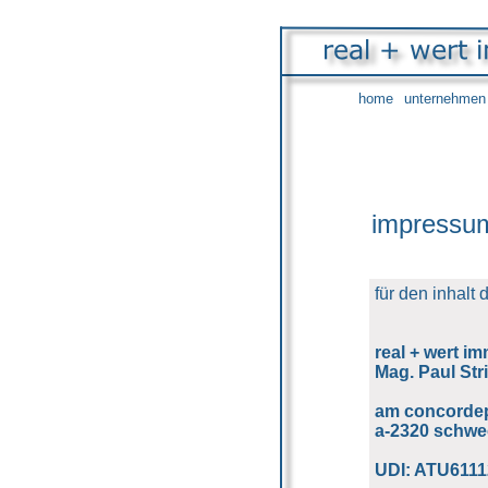
home
unternehmen
impressu
für den inhalt 
real + wert i
Mag. Paul Stri
am concordepa
a-
2320 schwe
UDI: ATU611