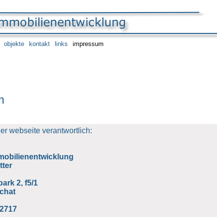
objekte
kontakt
links
impressum
m
der webseite verantwortlich:
mmobilienentwicklung
tter
rk 2, f5/1
chat
12717